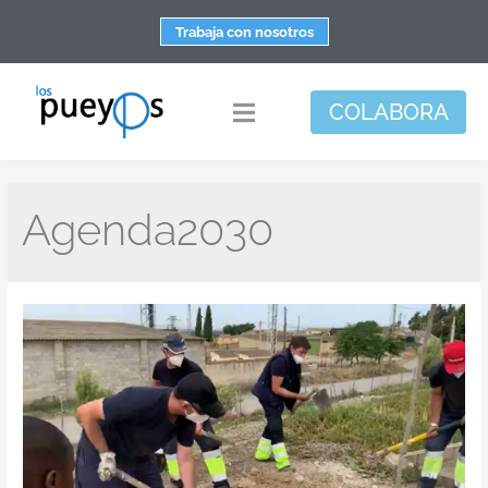
Saltar
Trabaja con nosotros
al
contenido
COLABORA
Toggle
Navigation
Fundación
Agenda2030
Centros
Apoyo personal y familiar
Espacio de bienestar
Responsabilidad social
DisArte
Actualidad