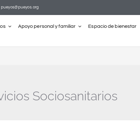
pueyos@pueyos.org
ros
Apoyo personal y familiar
Espacio de bienestar
icios Sociosanitarios