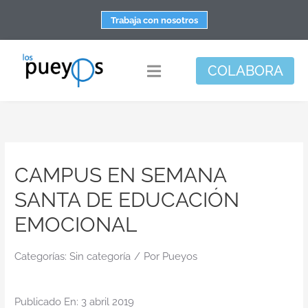
Saltar
Trabaja con nosotros
al
contenido
COLABORA
Toggle
Navigation
Fundación
Centros
CAMPUS EN SEMANA
Apoyo personal y familiar
SANTA DE EDUCACIÓN
Espacio de bienestar
EMOCIONAL
Responsabilidad social
Categorías:
Sin categoría
/
DisArte
Por
Pueyos
Actualidad
Publicado En: 3 abril 2019