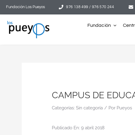
Saltar
Fundación Los Pueyos
976 138 499 / 976 570 244
al
contenido
Fundación
Cent
CAMPUS DE EDUC
Categorías:
Sin categoría
/
Por
Pueyos
Publicado En: 9 abril 2018