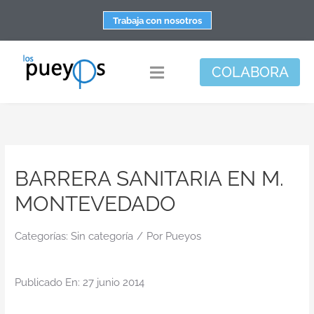
Saltar
Trabaja con nosotros
al
contenido
COLABORA
Toggle
Navigation
Fundación
Centros
BARRERA SANITARIA EN M.
Apoyo personal y familiar
MONTEVEDADO
Espacio de bienestar
Responsabilidad social
Categorías:
Sin categoría
/
Por
Pueyos
DisArte
Publicado En: 27 junio 2014
Actualidad