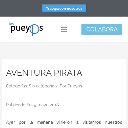
Saltar
Trabaja con nosotros
al
contenido
COLABORA
Toggle
Navigation
Fundación
Centros
AVENTURA PIRATA
Apoyo personal y familiar
Espacio de bienestar
Categorías:
Sin categoría
/
Por
Pueyos
Responsabilidad social
Publicado En: 9 mayo 2018
DisArte
Actualidad
Ayer por la mañana vinieron a visitarnos nuestros