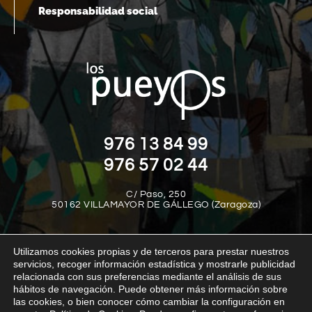
Responsabilidad social
976 13 84 99
976 57 02 44
C/ Paso, 250
50162 VILLAMAYOR DE GÁLLEGO (Zaragoza)
Utilizamos cookies propias y de terceros para prestar nuestros
servicios, recoger información estadística y mostrarle publicidad
relacionada con sus preferencias mediante el análisis de sus
hábitos de navegación. Puede obtener más información sobre
las cookies, o bien conocer cómo cambiar la configuración en
Aviso legal
Política de privacidad
Política de cookies