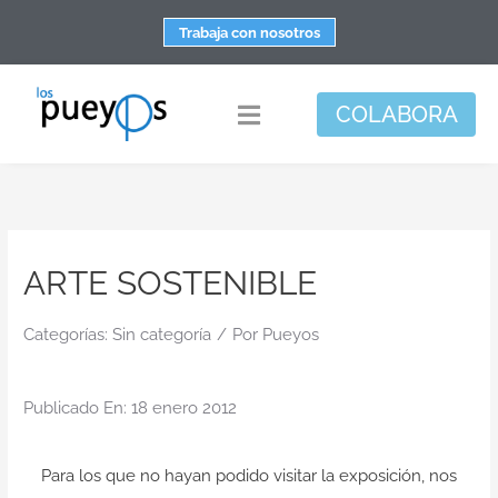
Saltar
Trabaja con nosotros
al
contenido
COLABORA
Toggle
Navigation
Fundación
Centros
ARTE SOSTENIBLE
Apoyo personal y familiar
Espacio de bienestar
Categorías:
Sin categoría
/
Por
Pueyos
Responsabilidad social
Publicado En: 18 enero 2012
DisArte
Actualidad
Para los que no hayan podido visitar la exposición, nos