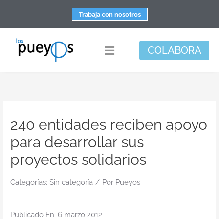
Saltar
Trabaja con nosotros
al
contenido
COLABORA
Toggle
Navigation
Fundación
Centros
240 entidades reciben apoyo
Apoyo personal y familiar
para desarrollar sus
Espacio de bienestar
proyectos solidarios
Responsabilidad social
Categorías:
Sin categoría
/
DisArte
Por
Pueyos
Actualidad
Publicado En: 6 marzo 2012